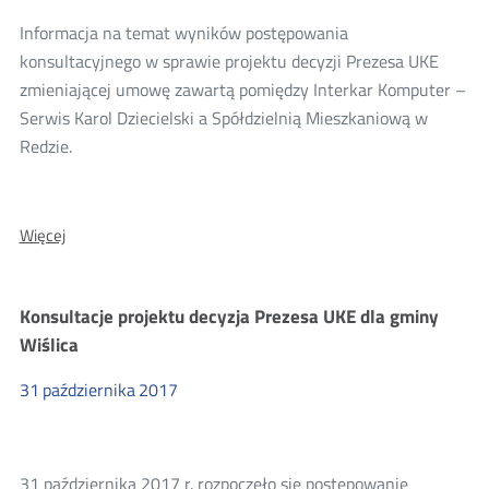
Informacja na temat wyników postępowania
konsultacyjnego w sprawie projektu decyzji Prezesa UKE
zmieniającej umowę zawartą pomiędzy Interkar Komputer –
Serwis Karol Dziecielski a Spółdzielnią Mieszkaniową w
Redzie.
O:
Więcej
Wyniki
konsultacji
projektu
Konsultacje projektu decyzja Prezesa UKE dla gminy
decyzji
Wiślica
Prezesa
UKE
31
października
2017
dla
Interkar
Komputer
31 października 2017 r. rozpoczęło się postępowanie