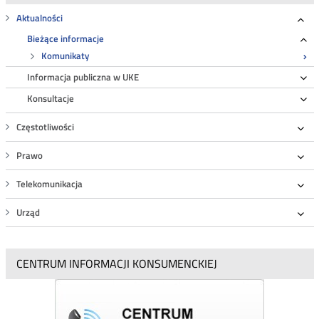
Aktualności
Roz
Bieżące informacje
Ro
Komunikaty
Informacja publiczna w UKE
Ro
Konsultacje
Ro
Częstotliwości
Roz
Prawo
Roz
Telekomunikacja
Roz
Urząd
Roz
CENTRUM INFORMACJI KONSUMENCKIEJ