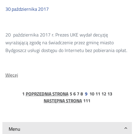
notebooków
30
października
2017
20 października 2017 r. Prezes UKE wydał decyzję
wyrażającą zgodę na świadczenie przez gminę miasto
Bydgoszcz usługi dostępu do Internetu bez pobierania opłat.
O:
Więcej
Decyzja
Prezesa
strona
strona
strona
strona
strona
strona
strona
strona
strona
1
POPRZEDNIA STRONA
5
6
7
8
9
10
11
12
13
UKE
1
strona
NASTĘPNA STRONA
111
dla
111
gminy
miasto
Bydgoszcz
Menu