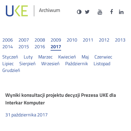
Social
Ustawienia
Wersja
UKE
UKE
UKE
U
Otwórz
Otwórz
Otwór
O
Archiwum
zukaj
Media
kontrastowa
na
na
na
n
w
w
w
portalu
portalu
portal
p
nowym
nowym
nowy
n
Twitter
Youtube
Facebo
L
oknie
oknie
oknie
o
2006
2007
2008
2009
2010
2011
2012
2013
2014
2015
2016
2017
Styczeń
Luty
Marzec
Kwiecień
Maj
Czerwiec
Lipiec
Sierpień
Wrzesień
Październik
Listopad
Grudzień
Komunikaty
Wyniki konsultacji projektu decyzji Prezesa UKE dla
Interkar Komputer
2017
31
października
2017