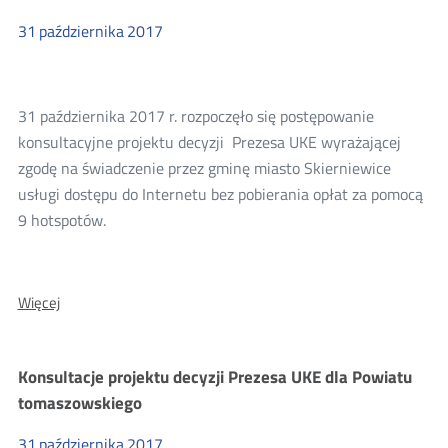
UKE
dla
31
października
2017
gminy
Wiślica
31 października 2017 r. rozpoczęło się postępowanie
konsultacyjne projektu decyzji Prezesa UKE wyrażającej
zgodę na świadczenie przez gminę miasto Skierniewice
usługi dostępu do Internetu bez pobierania opłat za pomocą
9 hotspotów.
O:
Więcej
Konsultacje
projektu
decyzji
Konsultacje projektu decyzji Prezesa UKE dla Powiatu
Prezesa
tomaszowskiego
UKE
dla
31
października
2017