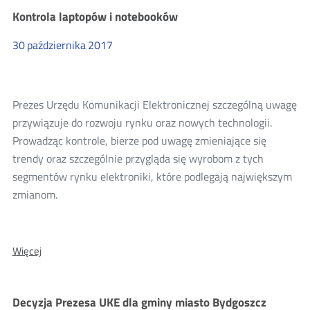
decyzji
Kontrola laptopów i notebooków
Prezesa
UKE
30
października
2017
dla
Powiatu
tomaszowskiego
Prezes Urzędu Komunikacji Elektronicznej szczególną uwagę
przywiązuje do rozwoju rynku oraz nowych technologii.
Prowadząc kontrole, bierze pod uwagę zmieniające się
trendy oraz szczególnie przygląda się wyrobom z tych
segmentów rynku elektroniki, które podlegają największym
zmianom.
O:
Więcej
Kontrola
laptopów
i
Decyzja Prezesa UKE dla gminy miasto Bydgoszcz