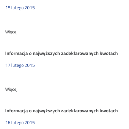
zadeklarowanych
LTE
kwotach
18
lutego
2015
2015
O:
Więcej
Informacja
o
najwyższych
Informacja o najwyższych zadeklarowanych kwotach
zadeklarowanych
kwotach
17
lutego
2015
O:
Więcej
Informacja
o
najwyższych
Informacja o najwyższych zadeklarowanych kwotach
zadeklarowanych
kwotach
16
lutego
2015