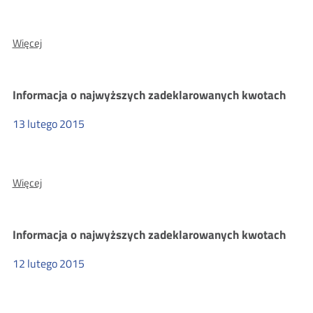
O:
Więcej
Informacja
o
najwyższych
Informacja o najwyższych zadeklarowanych kwotach
zadeklarowanych
kwotach
13
lutego
2015
O:
Więcej
Informacja
o
najwyższych
Informacja o najwyższych zadeklarowanych kwotach
zadeklarowanych
kwotach
12
lutego
2015