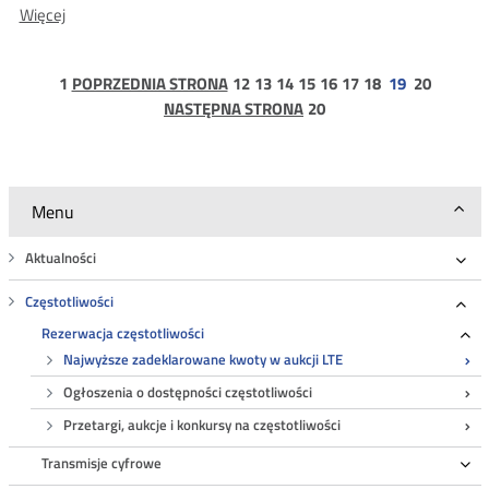
O:
Więcej
Informacja
o
strona
strona
strona
strona
strona
strona
strona
strona
strona
1
POPRZEDNIA STRONA
12
13
14
15
16
17
18
19
20
najwyższych
1
strona
NASTĘPNA STRONA
20
zadeklarowanych
20
kwotach
Menu
Aktualności
Roz
Częstotliwości
Roz
Rezerwacja częstotliwości
Ro
Najwyższe zadeklarowane kwoty w aukcji LTE
Ogłoszenia o dostępności częstotliwości
Przetargi, aukcje i konkursy na częstotliwości
Transmisje cyfrowe
Ro