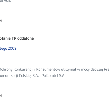
omych.
O:
j
Niższe
MTR
dla
łanie TP oddalone
Exatela,
dataCOM
utego
2009
i
Cyfrowego
Polsatu
Ochrony Konkurencji i Konsumentów utrzymał w mocy decyzję Pre
omunikacji Polskiej S.A. i Polkomtel S.A.
O:
j
Odwołanie
TP