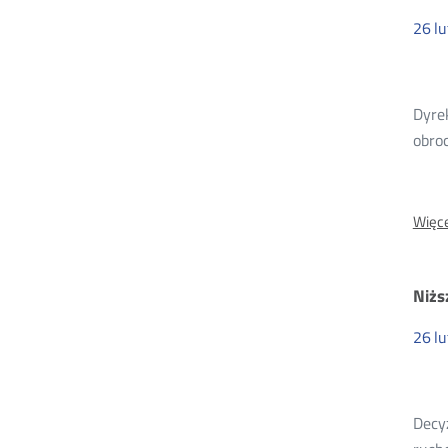
26
l
Dyre
obro
Więce
Niżs
26
l
Decy