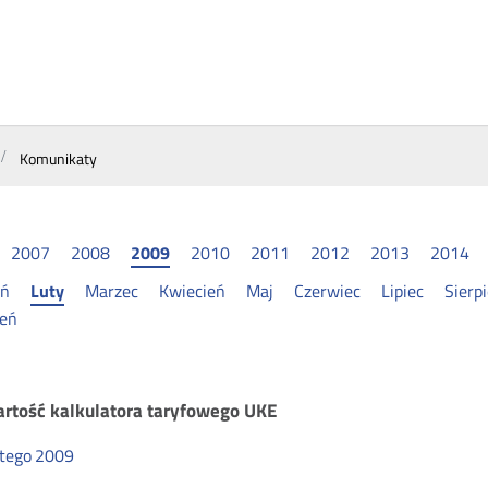
Komunikaty
2007
2008
2009
2010
2011
2012
2013
2014
eń
Luty
Marzec
Kwiecień
Maj
Czerwiec
Lipiec
Sierp
ień
munikaty
rtość kalkulatora taryfowego UKE
utego
2009