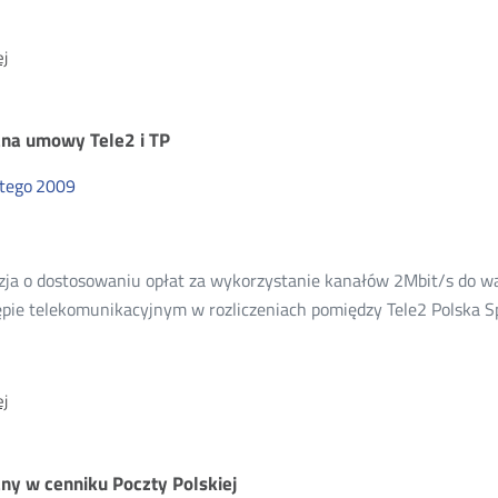
O:
j
Zmiana
umowy
TP
na umowy Tele2 i TP
i
Netia
utego
2009
zja o dostosowaniu opłat za wykorzystanie kanałów 2Mbit/s do 
pie telekomunikacyjnym w rozliczeniach pomiędzy Tele2 Polska Sp. 
O:
j
Zmiana
umowy
Tele2
ny w cenniku Poczty Polskiej