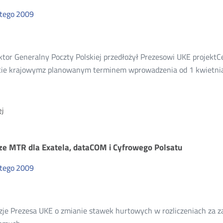
i
TP
utego
2009
ktor Generalny Poczty Polskiej przedłożył Prezesowi UKE projek
cie krajowymz planowanym terminem wprowadzenia od 1 kwietnia
O:
j
Zmiany
w
cenniku
ze MTR dla Exatela, dataCOM i Cyfrowego Polsatu
Poczty
Polskiej
utego
2009
zje Prezesa UKE o zmianie stawek hurtowych w rozliczeniach za z