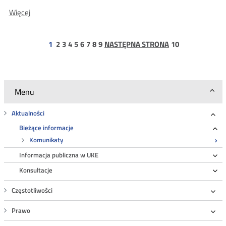
O:
Więcej
NSA
uchylił
strona
strona
strona
strona
strona
strona
strona
strona
strona
1
2
3
4
5
6
7
8
9
NASTĘPNA STRONA
10
wyrok
10
WSA
Menu
Aktualności
Roz
Bieżące informacje
Ro
Komunikaty
Informacja publiczna w UKE
Ro
Konsultacje
Ro
Częstotliwości
Roz
Prawo
Roz