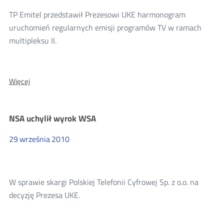
sprawę
TP Emitel przedstawił Prezesowi UKE harmonogram
do
uruchomień regularnych emisji programów TV w ramach
ponownego
rozpoznania
multipleksu II.
O:
Więcej
Harmonogram
uruchomień
stacji
NSA uchylił wyrok WSA
nadawczych
DVB-
29
września
2010
T
W sprawie skargi Polskiej Telefonii Cyfrowej Sp. z o.o. na
decyzję Prezesa UKE.