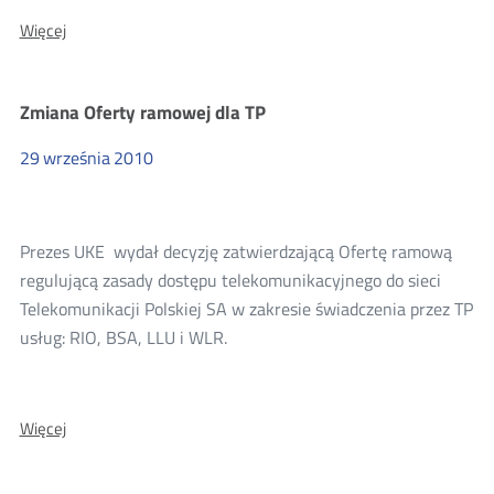
O:
Więcej
Pracownicy
UKE
wyjaśniają
Zmiana Oferty ramowej dla TP
przepisy
megaustawy
29
września
2010
Prezes UKE wydał decyzję zatwierdzającą Ofertę ramową
regulującą zasady dostępu telekomunikacyjnego do sieci
Telekomunikacji Polskiej SA w zakresie świadczenia przez TP
usług: RIO, BSA, LLU i WLR.
O:
Więcej
Zmiana
Oferty