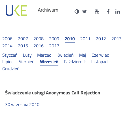
Social
Ustawienia
Wersja
UKE
UKE
UKE
U
Otwórz
Otwórz
Otwór
O
Archiwum
zukaj
Media
kontrastowa
na
na
na
n
w
w
w
portalu
portalu
portal
p
nowym
nowym
nowy
n
Twitter
Youtube
Facebo
L
oknie
oknie
oknie
o
2006
2007
2008
2009
2010
2011
2012
2013
2014
2015
2016
2017
Styczeń
Luty
Marzec
Kwiecień
Maj
Czerwiec
Lipiec
Sierpień
Wrzesień
Październik
Listopad
Grudzień
Komunikaty
Świadczenie usługi Anonymous Call Rejection
30
września
2010
2010