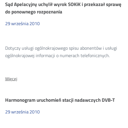
ramowej
Sąd Apelacyjny uchylił wyrok SOKiK i przekazał sprawę
dla
do ponownego rozpoznania
TP
29
września
2010
Dotyczy usługi ogólnokrajowego spisu abonentów i usługi
ogólnokrajowej informacji o numerach telefonicznych.
O:
Więcej
Sąd
Apelacyjny
uchylił
Harmonogram uruchomień stacji nadawczych DVB-T
wyrok
SOKiK
29
września
2010
i
przekazał